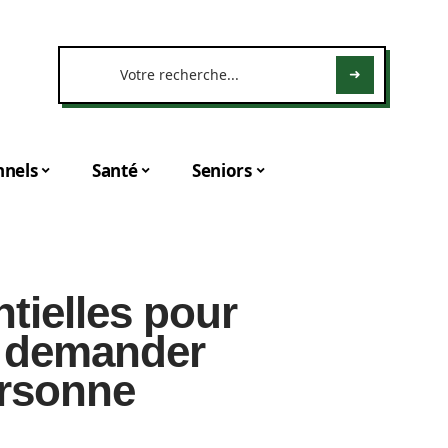
nnels
Santé
Seniors
tielles pour
 demander
ersonne