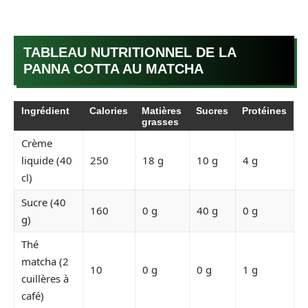
TABLEAU NUTRITIONNEL DE LA
PANNA COTTA AU MATCHA
Ingrédient
Calories
Matières
Sucres
Protéines
grasses
Crème
liquide (40
250
18 g
10 g
4 g
cl)
Sucre (40
160
0 g
40 g
0 g
g)
Thé
matcha (2
10
0 g
0 g
1 g
cuillères à
café)