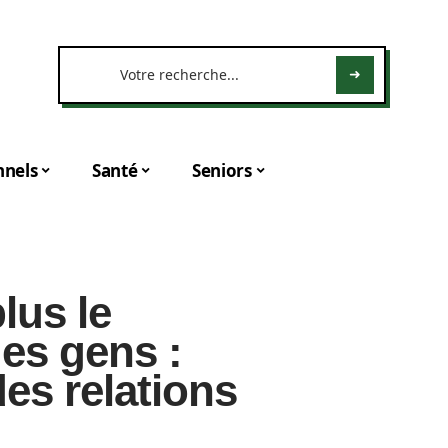
nnels
Santé
Seniors
lus le
es gens :
es relations