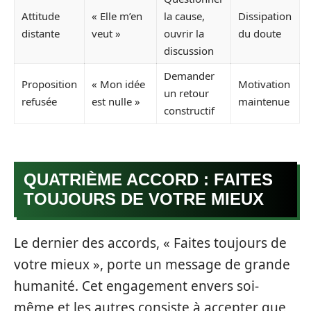
Attitude
« Elle m’en
la cause,
Dissipation
distante
veut »
ouvrir la
du doute
discussion
Demander
Proposition
« Mon idée
Motivation
un retour
refusée
est nulle »
maintenue
constructif
QUATRIÈME ACCORD : FAITES
TOUJOURS DE VOTRE MIEUX
Le dernier des accords, « Faites toujours de
votre mieux », porte un message de grande
humanité. Cet engagement envers soi-
même et les autres consiste à accepter que