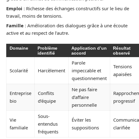
Emploi
: Richesse des échanges constructifs sur le lieu de
travail, moins de tensions.
Famille
: Amélioration des dialogues grâce à une écoute
active et au respect de l’autre.
Domaine
Problème
Application d’un
Résultat
identifié
accord
observé
Parole
Tensions
Scolarité
Harcèlement
impeccable et
apaisées
questionnement
Ne pas faire
Entreprise
Conflits
Rapproche
d’affaire
bio
d’équipe
progressif
personnelle
Sous-
Vie
Éviter les
Communica
entendus
familiale
suppositions
clarifiée
fréquents