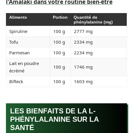
l'Amalaki dans votre routine bien-être
Aliments
Portion
Quantité de
phénylalanine (mg)
Spiruline
100 g
2777 mg
Tofu
100 g
2334 mg
Parmesan
100 g
2234 mg
Lait en poudre
100 g
1746 mg
écrémé
Bifteck
100 g
1603 mg
LES BIENFAITS DE LA L-
PHÉNYLALANINE SUR LA
SANTÉ