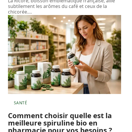
La Ricoré, boisson emblématique française, allie
subtilement les arômes du café et ceux de la
chicorée.
…
SANTÉ
Comment choisir quelle est la
meilleure spiruline bio en
pharmacie pour vos besoins ?